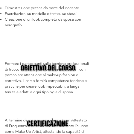
Dimostrazione pratica da parte del docente
Esercitazioni su modelle o test su se stessi
Creazione di un look completo da sposa con
aerografo
​Formare i partecipanti sulle tecniche professionali
OBIETTIVO DEL CORSO
OBIETTIVO DEL CORSO
di trucco con aerografo per il settore bridal, con
particolare attenzione al make-up fashion e
correttivo. Il corso fornirà competenze teoriche e
pratiche per creare look impeccabili, a lunga
tenuta e adatti a ogni tipologia di sposa.​
Al termine del corso, verrà rilasciato un Attestato
CERTIFICAZIONE
CERTIFICAZIONE
di Frequenza che riconosce ufficialmente l’alunno
come Make-Up Artist, attestando la capacità di