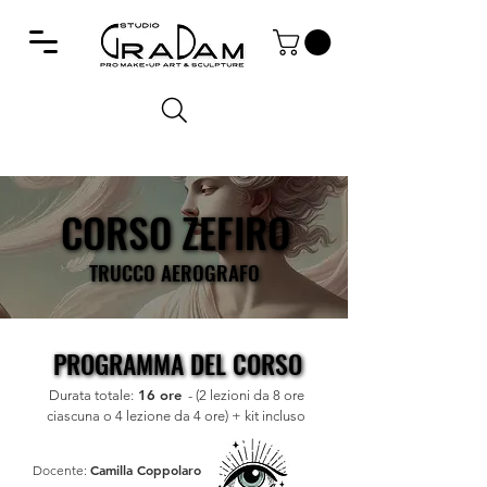
CORSO ZEFIRO
CORSO ZEFIRO
TRUCCO AEROGRAFO
TRUCCO AEROGRAFO
PROGRAMMA DEL CORSO
PROGRAMMA DEL CORSO
16 ore
Durata totale:
-
(2 lezioni da 8 ore
ciascuna o 4 lezione da 4 ore) + kit incluso
Camilla Coppolaro
Docente: