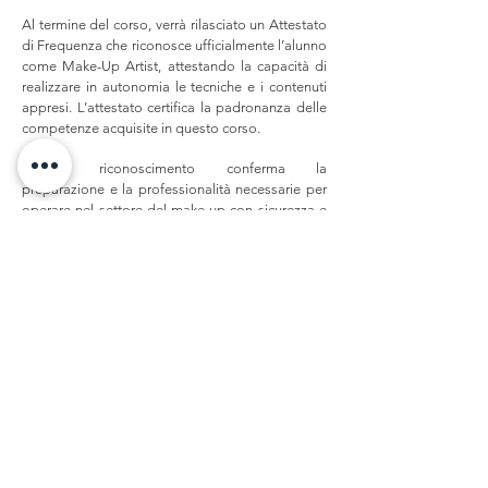
Al termine del corso, verrà rilasciato un Attestato
di Frequenza che riconosce ufficialmente l’alunno
come Make-Up Artist, attestando la capacità di
realizzare in autonomia le tecniche e i contenuti
appresi. L’attestato certifica la padronanza delle
competenze acquisite in questo corso.
Questo riconoscimento conferma la
preparazione e la professionalità necessarie per
operare nel settore del make-up con sicurezza e
creatività.
I NOSTRI CORSI
PERCORSO ACCADEMICO COMPLETO
PERCORSI ACCADEMICI BREVI