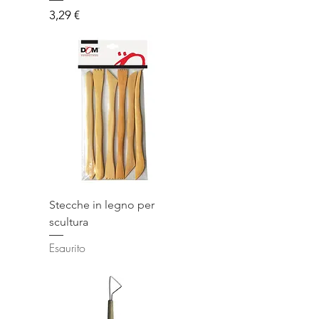
Prezzo
3,29 €
Stecche in legno per
scultura
Esaurito