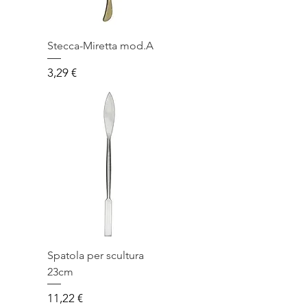
Stecca-Miretta mod.A
Prezzo
3,29 €
Spatola per scultura
23cm
Prezzo
11,22 €