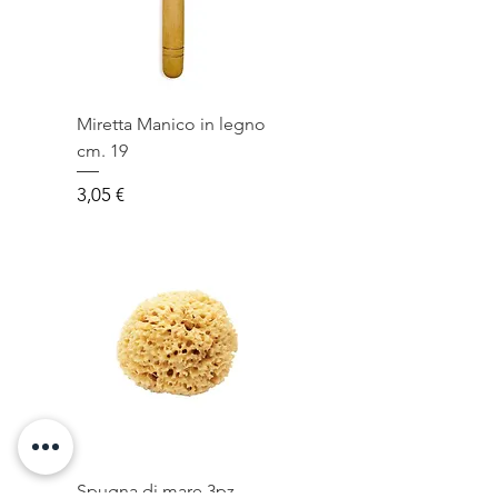
Miretta Manico in legno
cm. 19
Prezzo
3,05 €
Spugna di mare 3pz