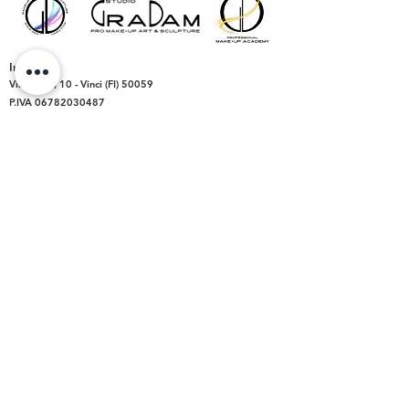
Indirizzo
Via Roma, 10 -
Vinci (FI)
50059
P.IVA
06782030487
Orari Apertura
Lun-Dom:
dalle ore 9.00 alle 20.00
- su appuntamento
Lun-Ven:
16.00 - 19.30
Sab-Dom:
CHIUSO
Contatti
Tutti i servizi:
Tel.
347 23 66 220
graziadamaromua@gmail.com
gradamstudio@gmail.com
Academy:
gdmakeupacademy@gmail.com
Animazione:
magicisorrisianimazione@gmail.com
Chimera Live Art: