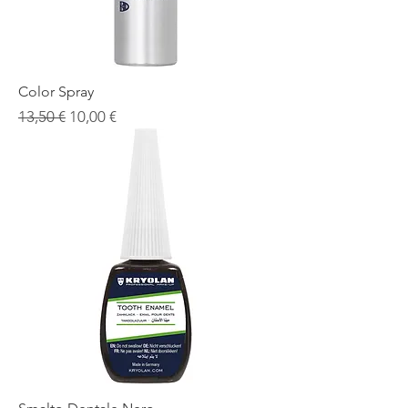
Color Spray
Prezzo regolare
Prezzo scontato
13,50 €
10,00 €