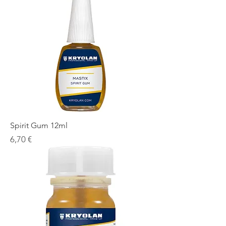
Spirit Gum 12ml
Prezzo
6,70 €