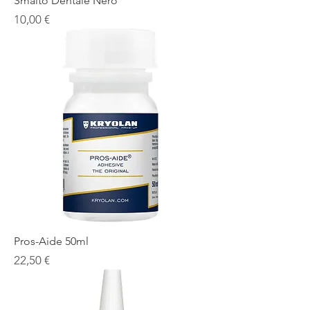
Smalto Dentale Nero
Prezzo
10,00 €
Pros-Aide 50ml
Prezzo
22,50 €