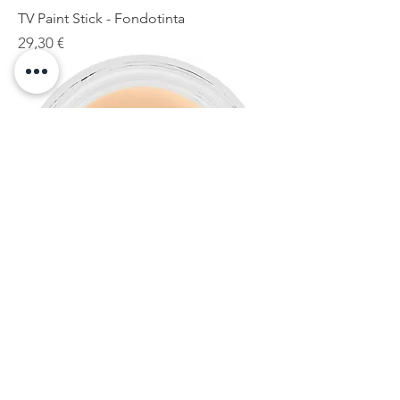
TV Paint Stick - Fondotinta
Prezzo
29,30 €
Digital Complexion Cream Foundation
Prezzo
29,10 €