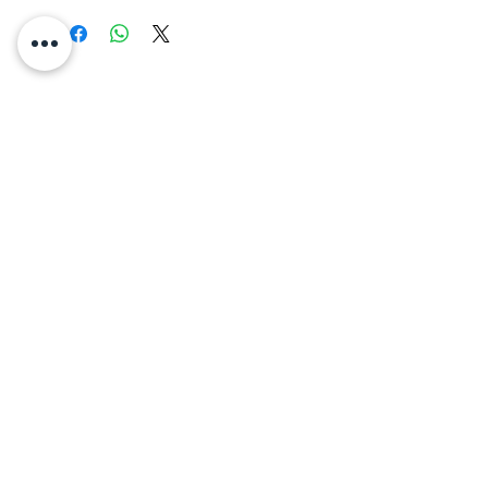
Indirizzo
Via Roma, 10 -
Vinci (FI)
50059
P.IVA
06782030487
Orari Apertura
Lun-Dom:
dalle ore 9.00 alle 20.00
- su appuntamento
Lun-Ven:
16.00 - 19.30
Sab-Dom:
CHIUSO
Contatti
Tutti i servizi:
Tel.
347 23 66 220
graziadamaromua@gmail.com
gradamstudio@gmail.com