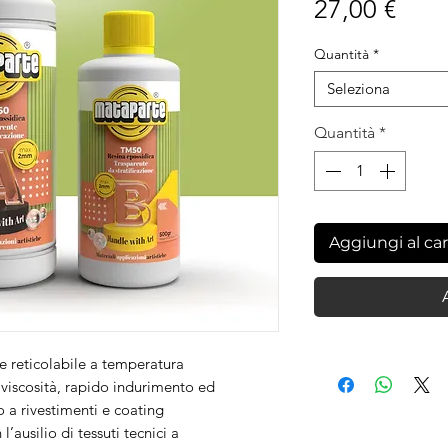
Prez
27,00 €
Quantità
*
Seleziona
Quantità
*
Aggiungi al car
 reticolabile a temperatura
 viscosità, rapido indurimento ed
o a rivestimenti e coating
l’ausilio di tessuti tecnici a