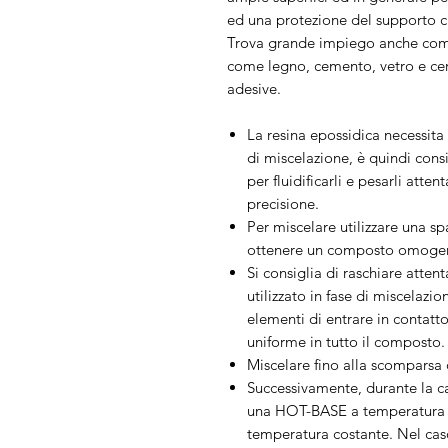
ed una protezione del supporto ch
Trova grande impiego anche come 
come legno, cemento, vetro e cer
adesive.
La resina epossidica necessita
di miscelazione, è quindi cons
per fluidificarli e pesarli atte
precisione.
Per miscelare utilizzare una spa
ottenere un composto omoge
Si consiglia di raschiare atten
utilizzato in fase di miscelazio
elementi di entrare in contatto
uniforme in tutto il composto.
Miscelare fino alla scomparsa di
Successivamente, durante la cat
una HOT-BASE a temperatura m
temperatura costante. Nel caso