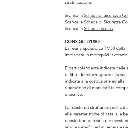
stratificazione.
Scarica la
Scheda di Sicurezza 
Scarica la
Scheda di Sicurezza C
Scarica la
Scheda Tecnica
CONSIGLI D'USO
La resina epossidica TM50 della
impiegata in molteplici lavorazion
È particolarmente indicata nelle ap
di fibre di rinforzo grazie alla su
indicata alla costruzione ed alla
riparazione di manufatti in compos
e tecnico.
La resistenza strutturale post cata
alle caratteristiche di catalisi a 
questo tipo di resina per rivestim
ampie superfici ed in generale per