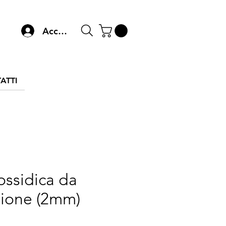
Accedi
ATTI
ssidica da
azione (2mm)