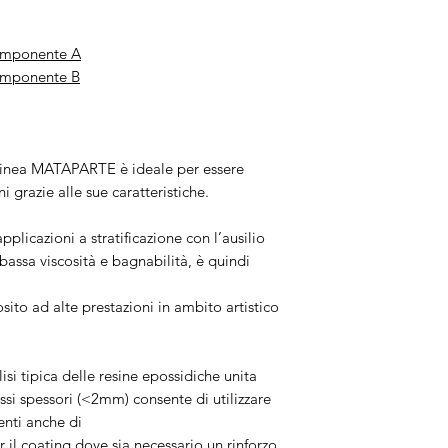
Componente A
omponente B
 linea MATAPARTE è ideale per essere
i grazie alle sue caratteristiche.
plicazioni a stratificazione con l’ausilio
a bassa viscosità e bagnabilità, è quindi
ito ad alte prestazioni in ambito artistico
lisi tipica delle resine epossidiche unita
bassi spessori (<2mm) consente di utilizzare
enti anche di
 il coating dove sia necessario un rinforzo