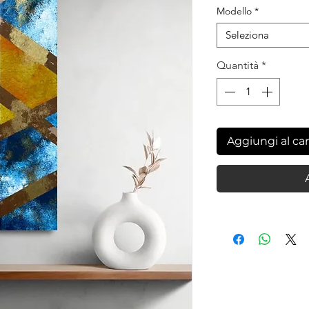
Modello
*
Seleziona
Quantità
*
Aggiungi al car