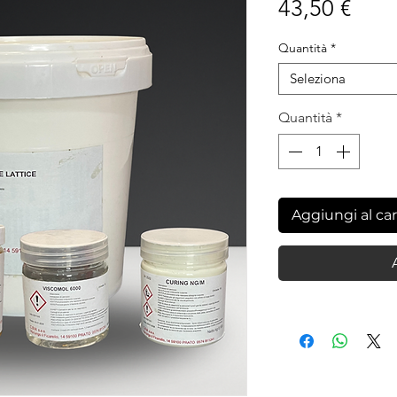
Prez
43,50 €
Quantità
*
Seleziona
Quantità
*
Aggiungi al car