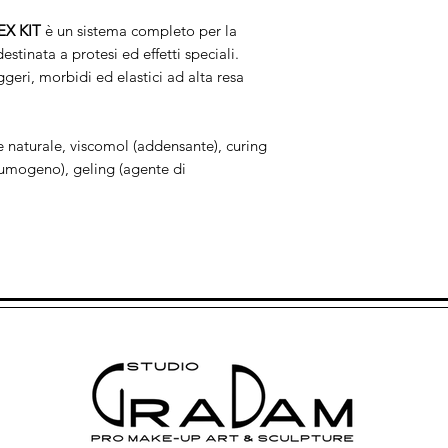
X KIT
è un sistema completo per la
stinata a protesi ed effetti speciali.
geri, morbidi ed elastici ad alta resa
e naturale, viscomol (addensante), curing
iumogeno), geling (agente di