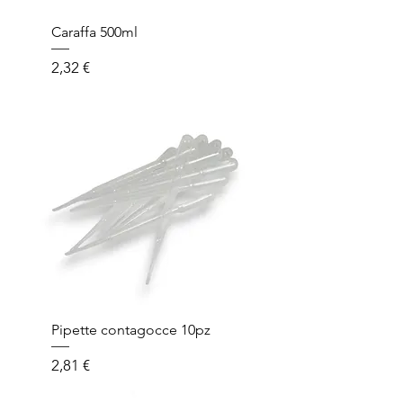
Caraffa 500ml
Prezzo
2,32 €
Pipette contagocce 10pz
Prezzo
2,81 €