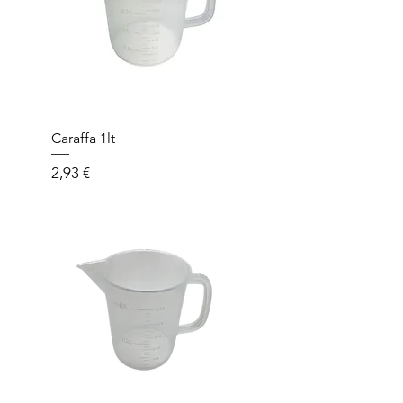
Caraffa 1lt
Prezzo
2,93 €