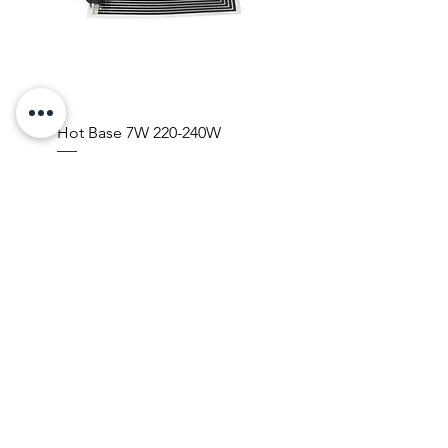
Hot Base 7W 220-240W
Prezzo
10,98 €