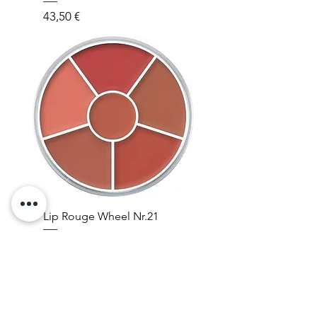
Prezzo
43,50 €
Lip Rouge Wheel Nr.21
Prezzo
29,30 €