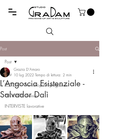
Post
Post
Grazia D'Amaro
Post
10 lug 2022
Tempo di lettura: 2 min
L’Angoscia Esistenziale -
LEZIONI - Workshop & Spiegazioni
Salvador Dalì
PROGETTI riflessivi
INTERVISTE lavorative